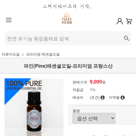
아로마오일
프리미엄 에센셜오일
파인(Pine)에센셜오일-프리미엄 프랑스산
9,000
판매가격
원
적립금
1%
배송비
(조건)
지역별
용량