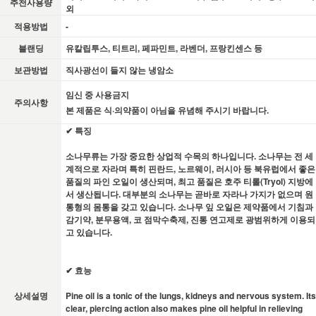
추천사용량
외
적용방법
-
블랜딩
유칼립투스, 티트리, 페파민트, 라벤더, 프랑킨센스 등
보관방법
직사광선이 들지 않는 냉암소
임신 중 사용금지
주의사항
본 제품은 식·의약품이 아님을 유념해 주시기 바랍니다.
✔ 특징
소나무류는 가장 중요한 상업적 수목의 하나입니다. 소나무는 전 세
계적으로 자라며 특히 핀란드, 노르웨이, 러시아 등 북유럽에서 좋은
품질의 파인 오일이 생산되며, 최고 품질은 호주 티롤(Tryol) 지방에
서 생산됩니다. 대부분의 소나무는 곧바로 자라나 가지가 없으며 원
통형의 몸통을 갖고 있습니다. 소나무 잎 오일은 제약품에서 기침과
감기약, 분무용액, 코 점막수축제, 진통 연고제로 광범위하게 이용되
고 있습니다.
✔ 효능
상세설명
Pine oil is a tonic of the lungs, kidneys and nervous system. Its
clear, piercing action also makes pine oil helpful in relieving