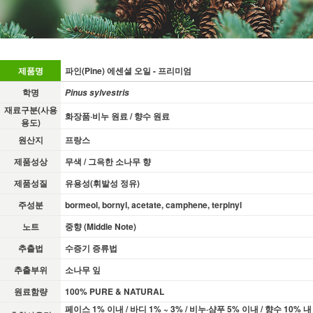
제품명
파인(Pine) 에센셜 오일 - 프리미엄
학명
Pinus sylvestris
재료구분(사용
화장품·비누 원료 / 향수 원료
용도)
원산지
프랑스
제품성상
무색 / 그윽한 소나무 향
제품성질
유용성(휘발성 정유)
주성분
bormeol, bornyl, acetate, camphene, terpinyl
노트
중향 (Middle Note)
추출법
수증기 증류법
추출부위
소나무 잎
원료함량
100% PURE & NATURAL
페이스 1% 이내 / 바디 1% ~ 3% / 비누·샴푸 5% 이내 / 향수 10% 내