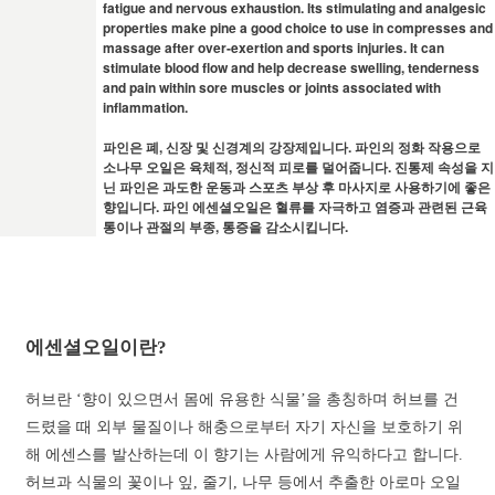
fatigue and nervous exhaustion. Its stimulating and analgesic
properties make pine a good choice to use in compresses and
massage after over-exertion and sports injuries. It can
stimulate blood flow and help decrease swelling, tenderness
and pain within sore muscles or joints associated with
inflammation.
파인은 폐, 신장 및 신경계의 강장제입니다. 파인의 정화 작용으로
소나무 오일은 육체적, 정신적 피로를 덜어줍니다. 진통제 속성을 지
닌 파인은 과도한 운동과 스포츠 부상 후 마사지로 사용하기에 좋은
향입니다. 파인 에센셜오일은 혈류를 자극하고 염증과 관련된 근육
통이나 관절의 부종, 통증을 감소시킵니다.
에센셜오일이란?
허브란 ‘향이 있으면서 몸에 유용한 식물’을 총칭하며 허브를 건
드렸을 때 외부 물질이나 해충으로부터 자기 자신을 보호하기 위
해 에센스를 발산하는데 이 향기는 사람에게 유익하다고 합니다.
허브과 식물의 꽃이나 잎, 줄기, 나무 등에서 추출한 아로마 오일