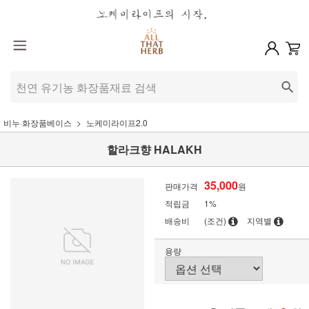
비누·화장품베이스
노케미라이프2.0
할라크향 HALAKH
35,000
판매가격
원
적립금
1%
배송비
(조건)
지역별
용량