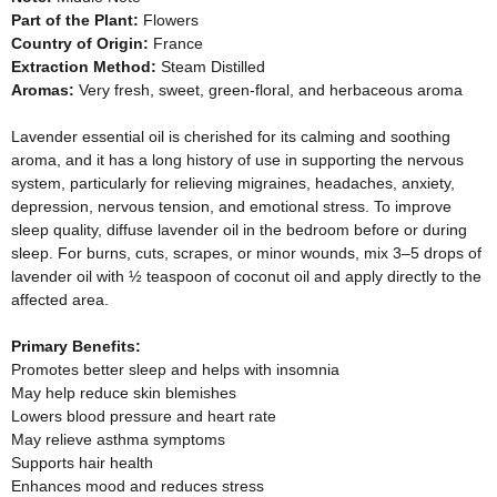
Part of the Plant:
Flowers
Country of Origin:
France
Extraction Method:
Steam Distilled
Aromas:
Very fresh, sweet, green-floral, and herbaceous aroma
Lavender essential oil is cherished for its calming and soothing
aroma, and it has a long history of use in supporting the nervous
system, particularly for relieving migraines, headaches, anxiety,
depression, nervous tension, and emotional stress. To improve
sleep quality, diffuse lavender oil in the bedroom before or during
sleep. For burns, cuts, scrapes, or minor wounds, mix 3
–
5 drops of
lavender oil with
½
teaspoon of coconut oil and apply directly to the
affected area.
Primary Benefits:
Promotes better sleep and helps with insomnia
May help reduce skin blemishes
Lowers blood pressure and heart rate
May relieve asthma symptoms
Supports hair health
Enhances mood and reduces stress