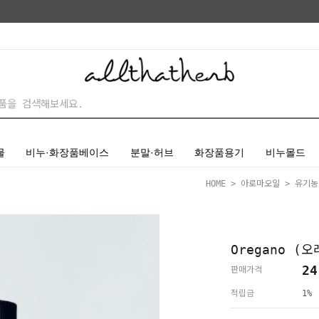
물
비누·화장품베이스
분말·허브
화장품용기
비누몰드
HOME
>
아로마오일
>
유기농
Oregano (
24
판매가격
적립금
1%