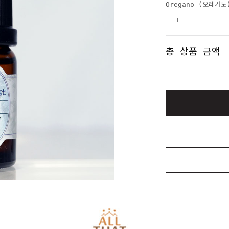
Oregano (오레가
총 상품 금액