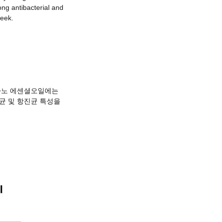
ng antibacterial and
week.
레가노 에센셜오일에는
균 및 항진균 특성을