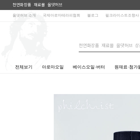
천연화장품 재료몰 올댓허브
올댓허브 소개
국제아로마테라피협회
블로그
필크라이스트조향사
전체보기
아로마오일
베이스오일·버터
원재료·첨가