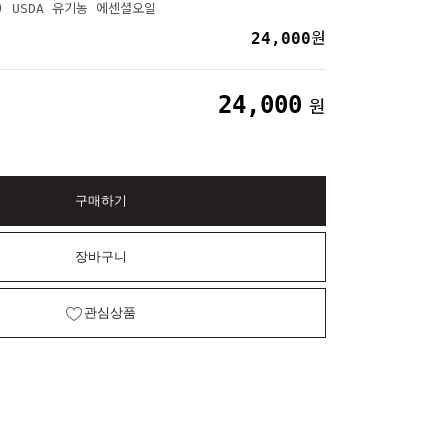
노) USDA 유기농 에센셜오일
24,000
원
24,000
원
구매하기
장바구니
관심상품