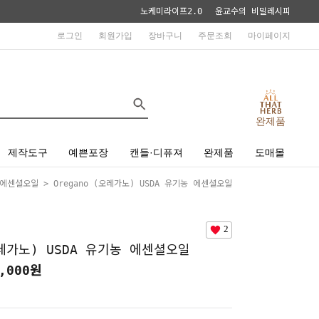
노케미라이프2.0
윤교수의 비밀레시피
로그인
회원가입
장바구니
주문조회
마이페이지
완제품
제작도구
예쁜포장
캔들·디퓨져
완제품
도매몰
에센셜오일
> Oregano (오레가노) USDA 유기농 에센셜오일
2
오레가노) USDA 유기농 에센셜오일
,000
원