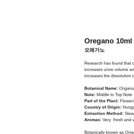
Oregano
10ml
오레가노
Research has found that or
increases urine volume an
increases the dissolution 
Botanical Name:
Origanu
Note:
Middle to Top Note
Part of the Plant:
Flower
Country of Origin:
Hung
Extraction Method:
Stea
Aromas:
Very fresh and v
Botanically known as
Orig