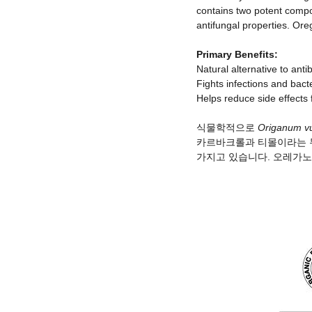
contains two potent compo
antifungal properties. Oreg
Primary Benefits:
Natural alternative to antib
Fights infections and bact
Helps reduce side effects
식물학적으로
Origanum v
카르바크롤과 티몰이라는 두
가지고 있습니다. 오레가노