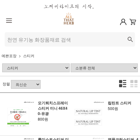
예쁜포장
스티커
정렬
모기퇴치스프레이
립틴트 스티커
스티커 미니 46X4
500원
0-유광
800원
룸미스트스티커 미
명품크림스티커_4