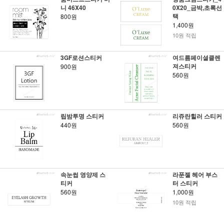
니 46X40
0X20_금박,초록선
택
800원
1,400원
10원 적립
3GF로션스티커
여드름페이셜클렌
져스티커
900원
560원
립밤투명 스티커
리쥬란힐러 스티커
440원
560원
속눈썹 영양제 스
라푼젤 헤어 부스
티커
터 스티커
560원
1,000원
10원 적립