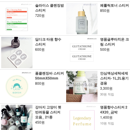
슬라이스 클렌징밤
페룰릭토너 스티커
스티커
850원
720원
딥디크 타원 향수
명품글루타치온 크
스티커
림 스티커
600원
500원
폼클렌징바 스티커
안심액상세탁세제
50mmX50mm
스티커- 1L,2L용기
겸용
800원
3,300원
30원 적립
강아지 고양이 펫
명품향수스티커 2
반려동물 스티커
4X20_금박
모음_ 21종
1,400원
450원
10원 적립