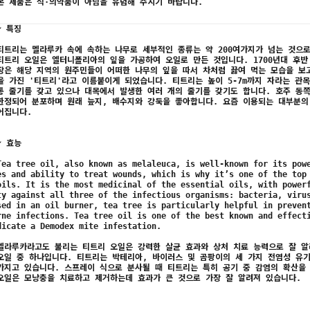
본 제품은 식·의약품이 아님을 유념해 주시기 바랍니다.
✔ 특징
티트리는 멜라루카 속에 속하는 나무로 세부적인 종류는 약 200여가지가 넘는 것으
티트리 오일은 엘터니폴리아의 잎을 가공하여 오일로 만든 것입니다. 1700년대 후반
장은 해당 지역의 원주민들이 어떠한 나무의 잎을 따서 차처럼 끓여 먹는 모습을 보
을 가진 '티트리'라고 이름붙이게 되었습니다. 티트리는 높이 5-7m까지 자라는 관
통 줄기를 갖고 있으나 대목에서 발생한 여러 개의 줄기를 갖기도 합니다. 호주 동
한정되어 분포하며 원래 늪지, 배수지와 강둑을 좋아합니다. 요즘 이용되는 대부분의
어집니다.
✔ 효능
Tea tree oil, also known as melaleuca, is well-known for its pow
es and ability to treat wounds, which is why it’s one of the top
oils. It is the most medicinal of the essential oils, with power
ty against all three of the infectious organisms: bacteria, viru
sed in an oil burner, tea tree is particularly helpful in preven
rne infections. Tea tree oil is one of the best known and effect
dicate a Demodex mite infestation.
멜라루카라고도 불리는 티트리 오일은 강력한 살균 효과와 상처 치료 능력으로 잘 알
오일 중 하나입니다. 티트리는 박테리아, 바이러스 및 곰팡이의 세 가지 전염성 유
가지고 있습니다. 스프레이 식으로 분사될 때 티트리는 특히 공기 중 감염의 확산을
오일은 모낭충을 치료하고 제거하는데 효과가 큰 것으로 가장 잘 알려져 있습니다.