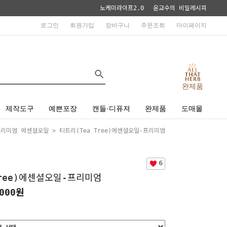
노케미라이프2.0
윤교수의 비밀레시피
로그인
회원가입
장바구니
주문조회
마이페이지
완제품
제작도구
예쁜포장
캔들·디퓨져
완제품
도매몰
프리미엄 에센셜오일
> 티트리(Tea Tree)에센셜오일-프리미엄
6
Tree)에센셜오일-프리미엄
000원