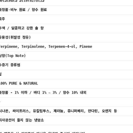
Melaleuca alternifolia
화장품·비누 원료 / 향수 원료
호주
무색 / 달콤하고 강한 솔 향
유용성(휘발성 정유)
Terpinene, Terpinolene, Terpenen-4-ol, Pinene
상향(Top Note)
수증기 증류법
잎
100% PURE & NATURAL
화장품 - 1% 이하 / 바디 1% ~ 3% / 향수 10% 내외
-
시나몬, 싸이프러스, 유칼립투스, 제라늄, 쥬니퍼베리, 만다린, 오렌지 등
직사광선이 들지 않는 냉암소