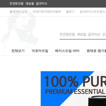
천연화장품 재료몰 올댓허브
올댓허브 소개
국제아로마테라피협회
블로그
필크라이스트조향사
전체보기
아로마오일
베이스오일·버터
원재료·첨가