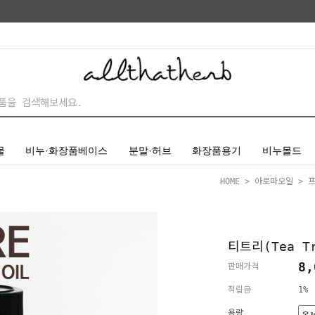
물
비누·화장품베이스
분말·허브
화장품용기
비누몰드
HOME
>
아로마오일
>
티트리(Tea 
8,
판매가격
적립금
1%
용량