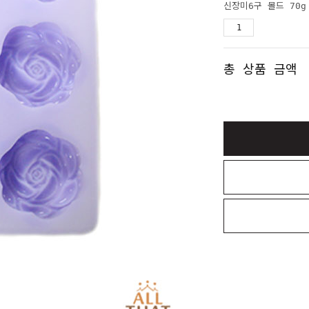
신장미6구 몰드 70g
총 상품 금액