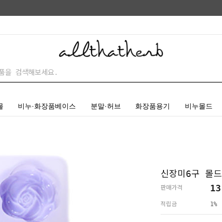
물
비누·화장품베이스
분말·허브
화장품용기
비누몰드
신장미6구 몰드
13
판매가격
적립금
1%