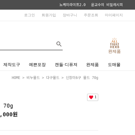
노케미라이프2.0
윤교수의 비밀레시피
로그인
회원가입
장바구니
주문조회
마이페이지
완제품
제작도구
예쁜포장
캔들·디퓨져
완제품
도매몰
HOME
>
비누몰드
>
다구몰드
> 신장미6구 몰드 70g
1
 70g
,000
원