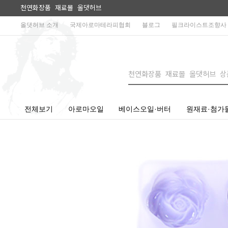
천연화장품 재료몰 올댓허브
올댓허브 소개
국제아로마테라피협회
블로그
필크라이스트조향사
전체보기
아로마오일
베이스오일·버터
원재료·첨가