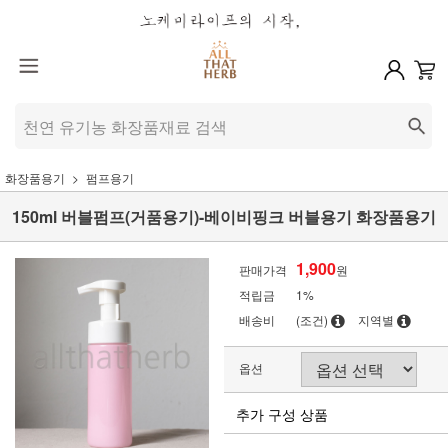
화장품용기
펌프용기
150ml 버블펌프(거품용기)-베이비핑크 버블용기 화장품용기
1,900
판매가격
원
적립금
1%
배송비
(조건)
지역별
옵션
추가 구성 상품