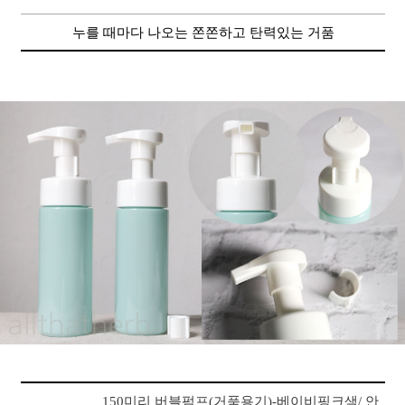
누를 때마다 나오는 쫀쫀하고 탄력있는 거품
150미리 버블펌프(거품용기)-베이비핑크색/ 안