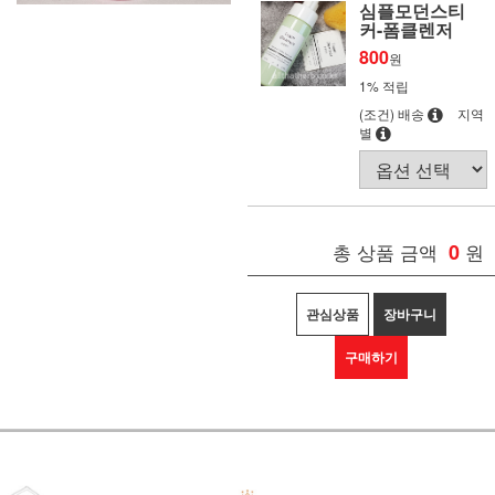
심플모던스티
커-폼클렌저
800
원
1% 적립
(조건) 배송
지역
별
총 상품 금액
0
원
관심상품
장바구니
구매하기