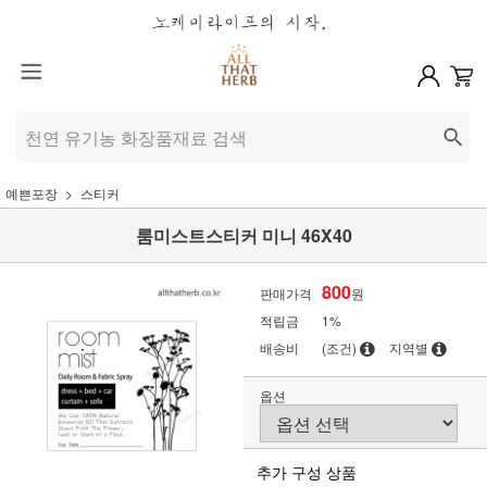
예쁜포장
스티커
룸미스트스티커 미니 46X40
800
판매가격
원
적립금
1%
배송비
(조건)
지역별
옵션
추가 구성 상품