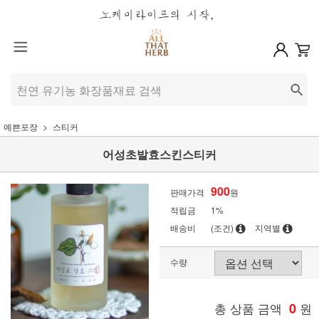
예쁜포장
스티커
어성초발효스킨스티커
900
판매가격
원
적립금
1%
배송비
(조건)
지역별
수량
총 상품 금액
0
원