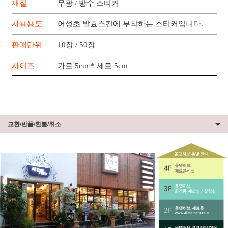
재질
무광 / 방수 스티커
사용용도
어성초 발효스킨에 부착하는 스티커입니다.
판매단위
10장 / 50장
사이즈
가로 5cm * 세로 5cm
교환/반품/환불/취소