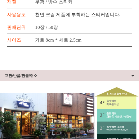
재질
무광 / 방수 스티커
사용용도
천연 크림 제품에 부착하는 스티커입니다.
판매단위
10장 / 50장
사이즈
가로 8cm * 세로 2.5cm
교환/반품/환불/취소