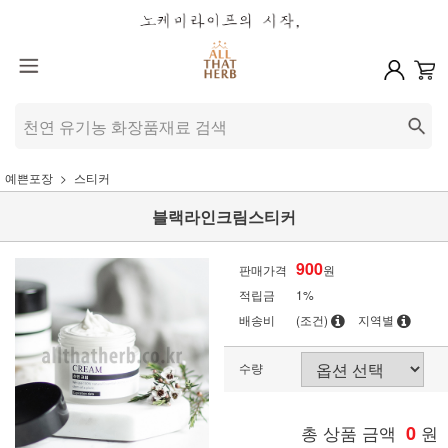
예쁜포장
스티커
블랙라인크림스티커
900
판매가격
원
적립금
1%
배송비
(조건)
지역별
수량
총 상품 금액
0
원