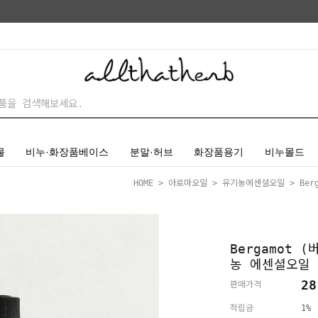
물
비누·화장품베이스
분말·허브
화장품용기
비누몰드
HOME
>
아로마오일
>
유기농에센셜오일
> Ber
Bergamot (
농 에센셜오일
28
판매가격
적립금
1%