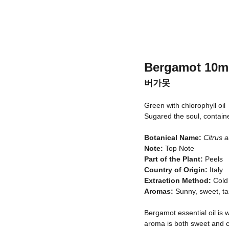
Bergamot
10m
버가못
Green with chlorophyll oil
Sugared the soul, contain
Botanical Name:
Citrus 
Note:
Top Note
Part of the Plant:
Peels
Country of Origin:
Italy
Extraction Method:
Cold 
Aromas:
Sunny, sweet, tar
Bergamot essential oil is w
aroma is both sweet and 