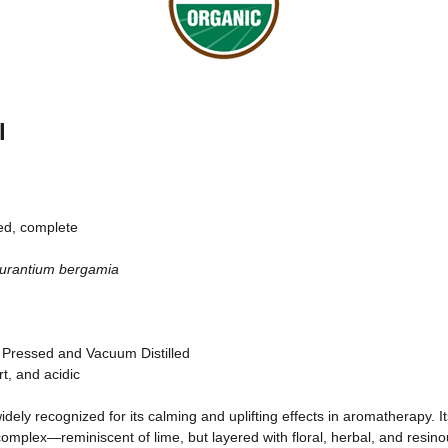
l
ed, complete
aurantium bergamia
Pressed and Vacuum Distilled
t, and acidic
idely recognized for its calming and uplifting effects in aromatherapy. I
complex
—
reminiscent of lime, but layered with floral, herbal, and resin