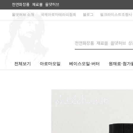
천연화장품 재료몰 올댓허브
올댓허브 소개
국제아로마테라피협회
블로그
필크라이스트조향사
전체보기
아로마오일
베이스오일·버터
원재료·첨가