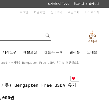
노케미라이프2.0
윤교수의 비밀레시피
로그인
회원가입
장바구니
주문조회
마이페이지
완제품
제작도구
예쁜포장
캔들·디퓨져
완제품
도매몰
gamot (버가못) Bergapten Free USDA 유기농 에센셜오일
1
버가못) Bergapten Free USDA 유기
,000
원