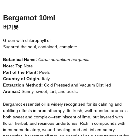
Bergamot
10ml
버가못
Green with chlorophyll oil
Sugared the soul, contained, complete
Botanical Name:
Citrus aurantium bergamia
Note:
Top Note
Part of the Plant:
Peels
Country of Origin:
Italy
Extraction Method:
Cold Pressed and Vacuum Distilled
Aromas:
Sunny, sweet, tart, and acidic
Bergamot essential oil is widely recognized for its calming and
uplifting effects in aromatherapy. Its fresh, well-rounded aroma is
both sweet and complex
—
reminiscent of lime, but layered with
floral, herbal, and resinous undertones. Rich in compounds with
immunomodulatory, wound-healing, and anti-inflammatory
properties, bergamot oil may be beneficial as a spot treatment for