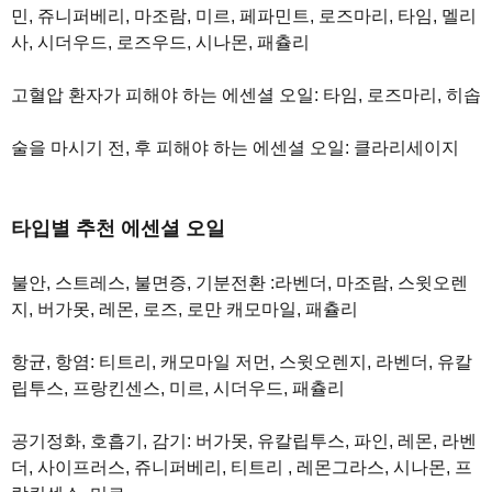
민, 쥬니퍼베리, 마조람, 미르, 페파민트, 로즈마리, 타임, 멜리
사, 시더우드, 로즈우드, 시나몬, 패츌리
고혈압 환자가 피해야 하는 에센셜 오일: 타임, 로즈마리, 히솝
술을 마시기 전, 후 피해야 하는 에센셜 오일: 클라리세이지
타입별 추천 에센셜 오일
불안, 스트레스, 불면증, 기분전환 :라벤더, 마조람, 스윗오렌
지, 버가못, 레몬, 로즈, 로만 캐모마일, 패츌리
항균, 항염: 티트리, 캐모마일 저먼, 스윗오렌지, 라벤더, 유칼
립투스, 프랑킨센스, 미르, 시더우드, 패츌리
공기정화, 호흡기, 감기: 버가못, 유칼립투스, 파인, 레몬, 라벤
더, 사이프러스, 쥬니퍼베리, 티트리 , 레몬그라스, 시나몬, 프