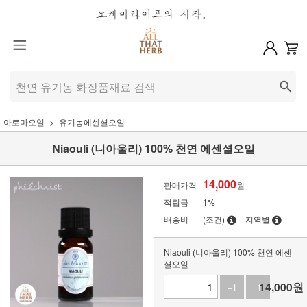
아로마오일
유기농에센셜오일
Niaouli (니아울리) 100% 천연 에센셜오일
14,000
판매가격
원
적립금
1%
배송비
(조건)
지역별
Niaouli (니아울리) 100% 천연 에센
셜오일
14,000
원
+1
-1