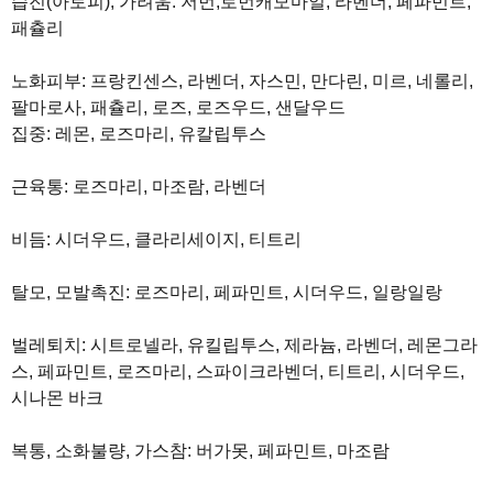
습진(아토피), 가려움: 저먼,로먼캐모마일, 라벤더, 페파민트,
패츌리
노화피부: 프랑킨센스, 라벤더, 자스민, 만다린, 미르, 네롤리,
팔마로사, 패츌리, 로즈, 로즈우드, 샌달우드
집중: 레몬, 로즈마리, 유칼립투스
근육통: 로즈마리, 마조람, 라벤더
비듬: 시더우드, 클라리세이지, 티트리
탈모, 모발촉진: 로즈마리, 페파민트, 시더우드, 일랑일랑
벌레퇴치: 시트로넬라, 유킬립투스, 제라늄, 라벤더, 레몬그라
스, 페파민트, 로즈마리, 스파이크라벤더, 티트리, 시더우드,
시나몬 바크
복통, 소화불량, 가스참: 버가못, 페파민트, 마조람