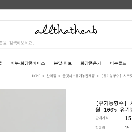
물
비누·화장품베이스
분말·허브
화장품용기
비누몰드
HOME
>
완제품
>
올댓허브유기농완제품
> [유기농향수] 시크릿가
[유기농향수] 시
원 100% 유
15
판매가격
적립금
1%