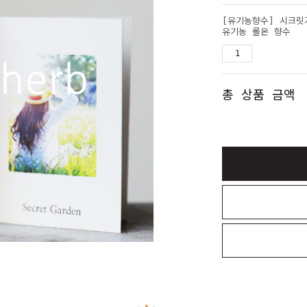
[유기농향수] 시크릿가든
유기농 롤온 향수
총 상품 금액