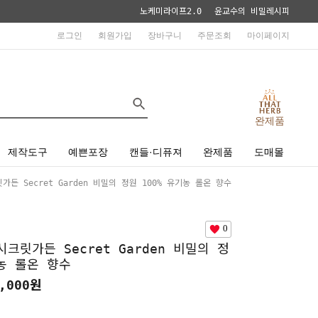
노케미라이프2.0
윤교수의 비밀레시피
로그인
회원가입
장바구니
주문조회
마이페이지
완제품
제작도구
예쁜포장
캔들·디퓨져
완제품
도매몰
든 Secret Garden 비밀의 정원 100% 유기농 롤온 향수
0
크릿가든 Secret Garden 비밀의 정
기농 롤온 향수
,000
원