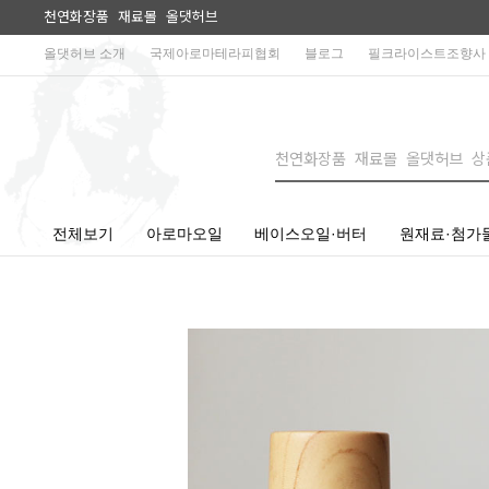
천연화장품 재료몰 올댓허브
올댓허브 소개
국제아로마테라피협회
블로그
필크라이스트조향사
전체보기
아로마오일
베이스오일·버터
원재료·첨가