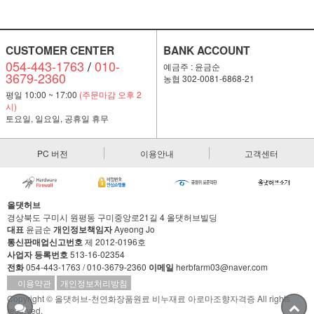
CUSTOMER CENTER
BANK ACCOUNT
054-443-1763
/
010-
예금주 : 윤금순
3679-2360
농협 302-0081-6868-21
평일 10:00 ~ 17:00
(주문마감 오후 2
시)
토요일, 일요일, 공휴일 휴무
PC 버전
이용안내
고객센터
올댓허브
경상북도 구미시 원평동 구미중앙로21길 4 올댓허브빌딩
대표
윤금순
개인정보책임자
Ayeong Jo
통신판매업신고번호
제 2012-0196호
사업자 등록번호
513-16-02354
전화
054-443-1763 / 010-3679-2360
이메일
herbfarm03@naver.com
이용약관
개인정보처리방침
Copyright © 올댓허브-천연화장품원료 비누재료 아로마조향자격증 All rights
reserved.