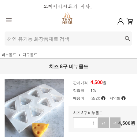
비누몰드
다구몰드
치즈 8구 비누몰드
4,500
판매가격
원
적립금
1%
배송비
(조건)
지역별
치즈 8구 비누몰드
4,500
원
+1
-1