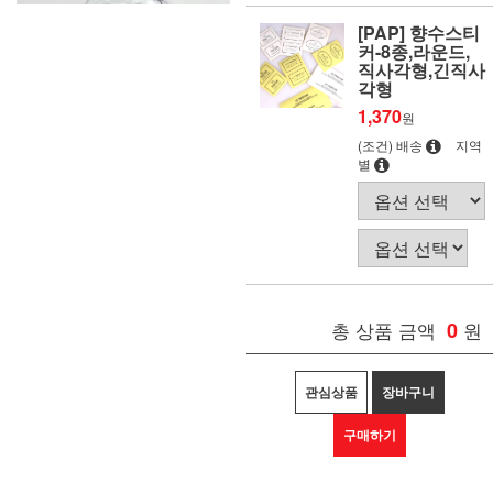
[PAP] 향수스티
커-8종,라운드,
직사각형,긴직사
각형
1,370
원
(조건) 배송
지역
별
총 상품 금액
0
원
관심상품
장바구니
구매하기