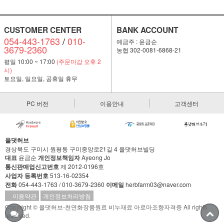
CUSTOMER CENTER
BANK ACCOUNT
054-443-1763
/
010-
예금주 : 윤금순
3679-2360
농협 302-0081-6868-21
평일 10:00 ~ 17:00
(주문마감 오후 2
시)
토요일, 일요일, 공휴일 휴무
PC 버전
이용안내
고객센터
올댓허브
경상북도 구미시 원평동 구미중앙로21길 4 올댓허브빌딩
대표
윤금순
개인정보책임자
Ayeong Jo
통신판매업신고번호
제 2012-0196호
사업자 등록번호
513-16-02354
전화
054-443-1763 / 010-3679-2360
이메일
herbfarm03@naver.com
이용약관
개인정보처리방침
Copyright © 올댓허브-천연화장품원료 비누재료 아로마조향자격증 All rights
reserved.