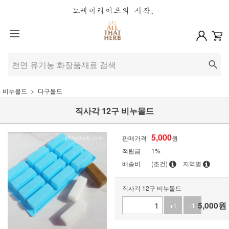
비누몰드
다구몰드
직사각 12구 비누몰드
5,000
판매가격
원
적립금
1%
배송비
(조건)
지역별
직사각 12구 비누몰드
5,000
원
+1
-1