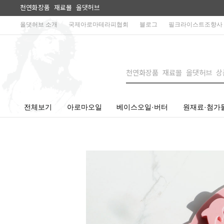
천연화장품 재료몰 올댓허브
올댓허브 소개
국제아로마테라피협회
블로그
필크라이스트조향사
전체보기
아로마오일
베이스오일·버터
원재료·첨가