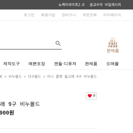
노케미라이프2.0
윤교수의 비밀레시피
로그인
회원가입
장바구니
주문조회
마이페이지
완제품
제작도구
예쁜포장
캔들·디퓨져
완제품
도매몰
ME
>
비누몰드
>
다구몰드
> 미니 플랫 돌고래 9구 비누몰드
0
래 9구 비누몰드
900
원