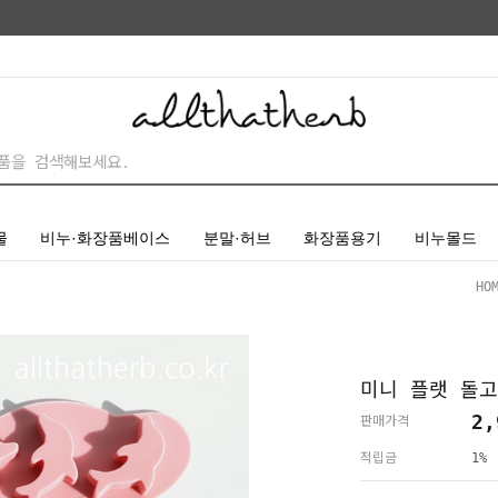
물
비누·화장품베이스
분말·허브
화장품용기
비누몰드
HO
미니 플랫 돌고
2,
판매가격
적립금
1%