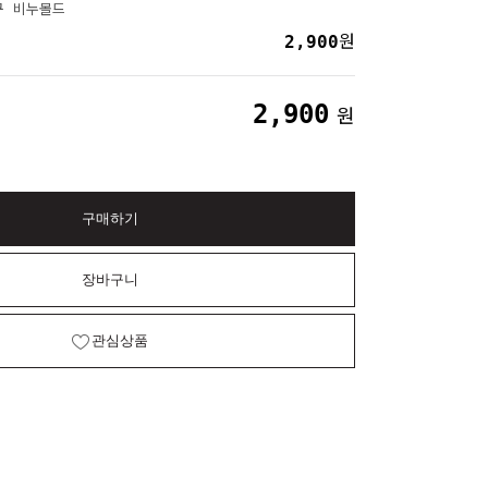
구 비누몰드
2,900
원
2,900
원
구매하기
장바구니
관심상품