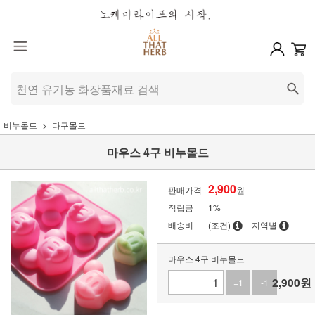
비누몰드
다구몰드
마우스 4구 비누몰드
2,900
판매가격
원
적립금
1%
배송비
(조건)
지역별
마우스 4구 비누몰드
2,900
원
+1
-1