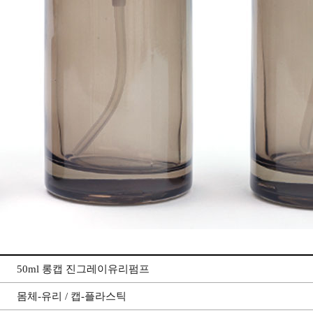
50ml 롱캡 진그레이유리펌프
몸체-유리 / 캡-플라스틱