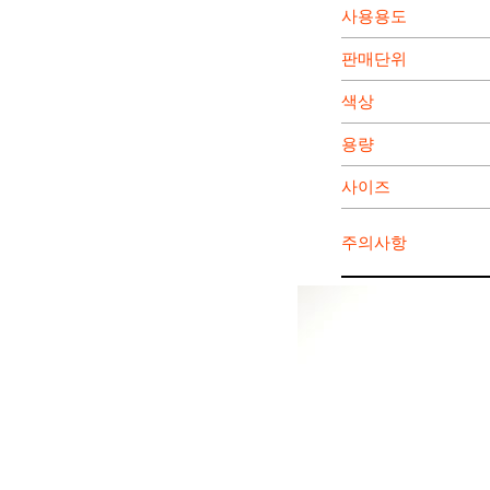
사용용도
판매단위
색상
용량
사이즈
주의사항