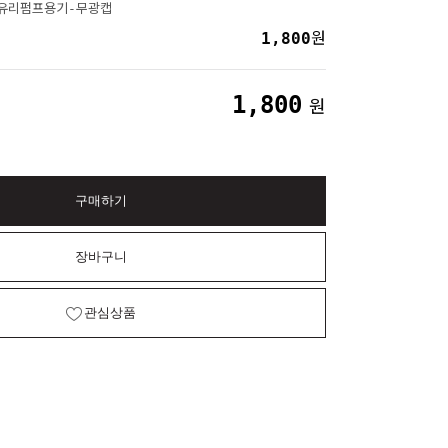
이유리펌프용기-무광캡
1,800
원
1,800
원
구매하기
장바구니
관심상품