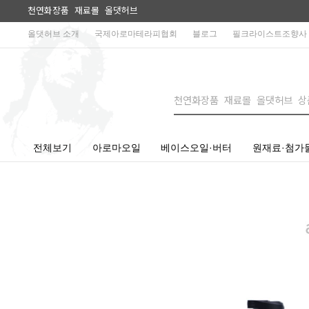
천연화장품 재료몰 올댓허브
올댓허브 소개
국제아로마테라피협회
블로그
필크라이스트조향사
전체보기
아로마오일
베이스오일·버터
원재료·첨가