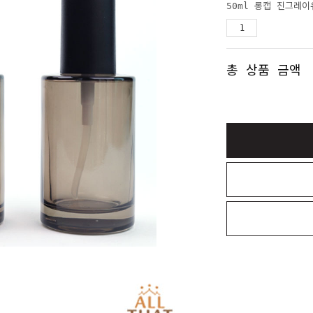
50ml 롱캡 진그레
총 상품 금액