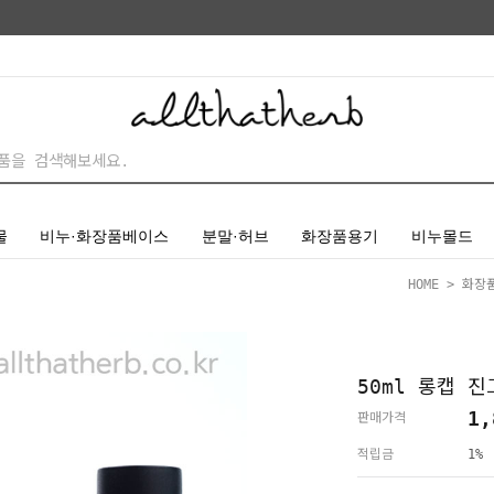
물
비누·화장품베이스
분말·허브
화장품용기
비누몰드
HOME
>
화장
50ml 롱캡 
1,
판매가격
적립금
1%