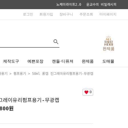
노케미라이프2.0
윤교수의 비밀레시피
로그인
회원가입
장바구니
주문조회
마이페이지
완제품
제작도구
예쁜포장
캔들·디퓨져
완제품
도매몰
품용기
>
펌프용기
> 50ml 롱캡 진그레이유리펌프용기-무광캡
0
진그레이유리펌프용기-무광캡
800
원