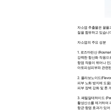
자소엽 추출물은 꿀풀과(唇
질을 함유하고 있습니다
자소엽의 주요 성분
1.
로즈마린산 (Rosmarini
강력한
항산화 작용
으
항염 작용
이 뛰어나 민
아토피성피부
와 관련된
2. 플라보노이드(Flavon
피부 노화 방지에 도움
피부 장벽 강화 및 톤 
3. 페릴알데하이드 (Peril
활성산소를 제거하여 피
항균·항염 효과가 있어 