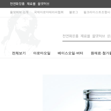
천연화장품 재료몰 올댓허브
올댓허브 소개
국제아로마테라피협회
블로그
필크라이스트조향사
전체보기
아로마오일
베이스오일·버터
원재료·첨가