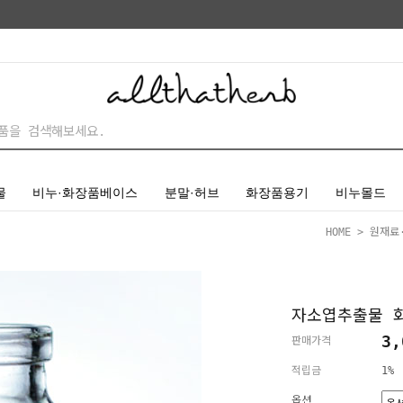
물
비누·화장품베이스
분말·허브
화장품용기
비누몰드
HOME
>
원재료
자소엽추출물 
3,
판매가격
적립금
1%
옵션