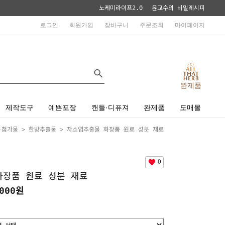
노케미라이프2.0
윤교수의 비밀레시피
로그인
회원가입
장바구니
주문조회
마이페이지
완제품
제작도구
예쁜포장
캔들·디퓨져
완제품
도매몰
·첨가물
>
한방추출물
> 자소엽추출물 화장품 원료 성분 재료
0
화장품 원료 성분 재료
000원