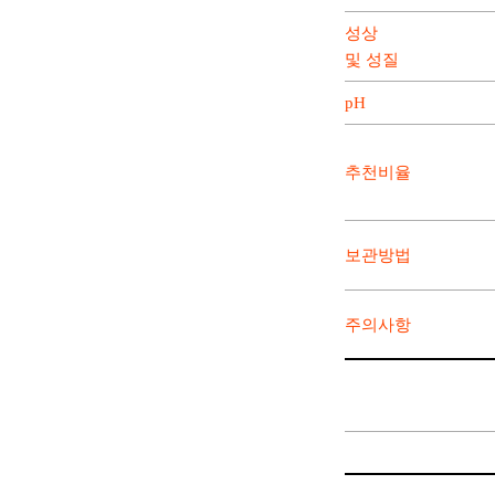
성상
및 성질
pH
추천비율
보관방법
주의사항