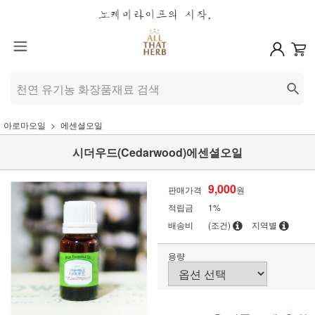
아로마오일
에센셜오일
시더우드(Cedarwood)에센셜오일
9,000
판매가격
원
적립금
1%
배송비
(조건)
지역별
용량