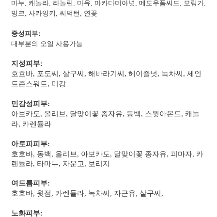
마누, 캐놀라, 라놀린, 마유, 마카다미아넛, 메도우폼씨드, 모링가,
밍크, 사카잉키, 씨벅턴, 연꽃
중성피부:
대부분의 오일 사용가능
지성피부:
호호바, 포도씨, 살구씨, 해바라기씨, 헤이즐넛, 녹차씨, 세인
트존스워트, 미강
민감성피부:
아보카도, 올리브, 달맞이꽃 종자유, 동백, 스윗아몬드, 캐놀
라, 카렌듈라
아토피피부:
호호바, 동백, 올리브, 아보카도, 달맞이꽃 종자유, 피마자, 카
렌듈라, 타마누, 자운고, 보리지
여드름피부:
호호바, 윗점, 카렌듈라, 녹차씨, 자근유, 살구씨,
노화피부: