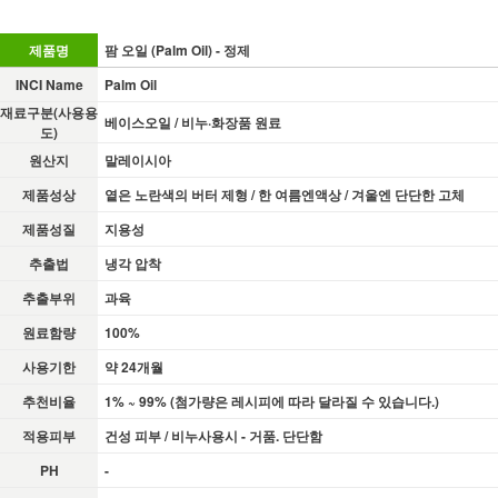
제품명
팜 오일 (Palm Oil) - 정제
INCI Name
Palm Oil
재료구분(사용용
베이스오일 / 비누·화장품 원료
도)
원산지
말레이시아
제품성상
옅은 노란색의 버터 제형 / 한 여름엔액상 / 겨울엔 단단한 고체
제품성질
지용성
추출법
냉각 압착
추출부위
과육
원료함량
100%
사용기한
약 24개월
추천비율
1% ~ 99% (첨가량은 레시피에 따라 달라질 수 있습니다.)
적용피부
건성 피부 / 비누사용시 - 거품. 단단함
PH
-