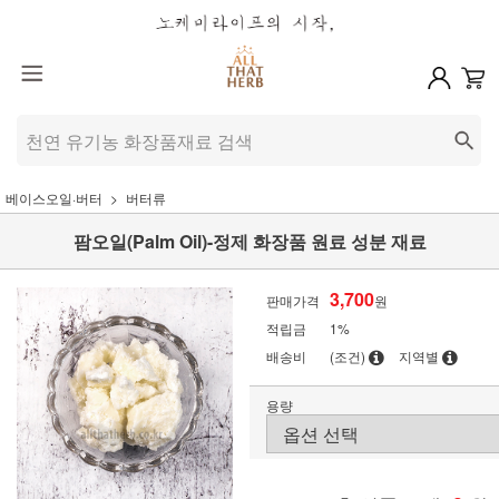
베이스오일·버터
버터류
팜오일(Palm Oil)-정제 화장품 원료 성분 재료
3,700
판매가격
원
적립금
1%
배송비
(조건)
지역별
용량