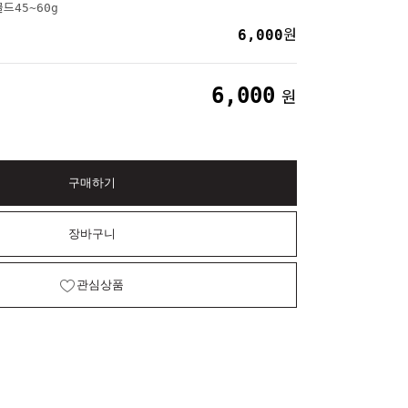
드45~60g
6,000
원
6,000
원
구매하기
장바구니
관심상품