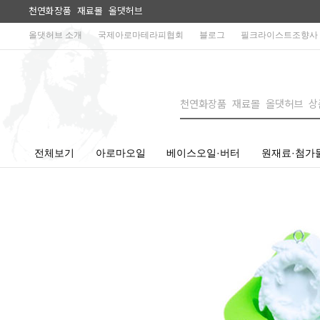
천연화장품 재료몰 올댓허브
올댓허브 소개
국제아로마테라피협회
블로그
필크라이스트조향사
전체보기
아로마오일
베이스오일·버터
원재료·첨가