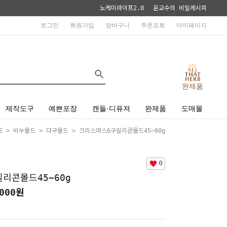
노케미라이프2.0
윤교수의 비밀레시피
로그인
회원가입
장바구니
주문조회
마이페이지
완제품
제작도구
예쁜포장
캔들·디퓨져
완제품
도매몰
E
>
비누몰드
>
다구몰드
> 크리스마스6구실리콘몰드45~60g
0
리콘몰드45~60g
000
원