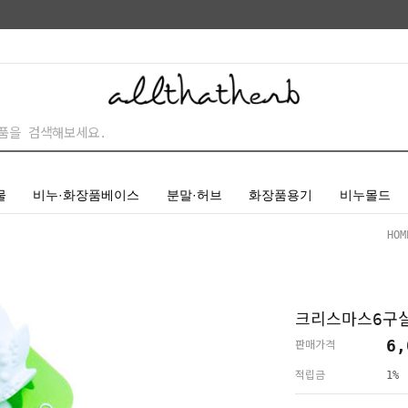
물
비누·화장품베이스
분말·허브
화장품용기
비누몰드
HOM
크리스마스6구실
6,
판매가격
적립금
1%