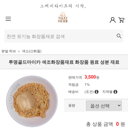
분말·허브
색소(산화철)
투명골드마이카 색조화장품재료 화장품 원료 성분 재료
3,500
판매가격
원
적립금
1%
배송비
(조건)
지역별
용량
총 상품 금액
0
원