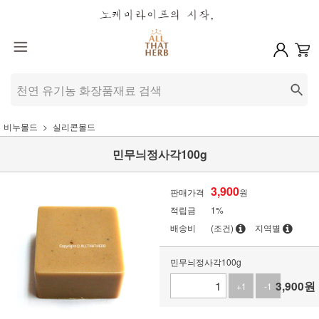
비누몰드
실리콘몰드
민무늬정사각100g
3,900
판매가격
원
적립금
1%
배송비
(조건)
지역별
민무늬정사각100g
3,900
원
+1
-1