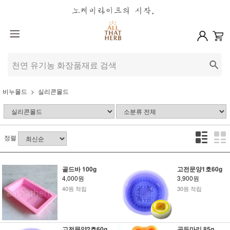
비누몰드
실리콘몰드
정렬
골드바 100g
고전문양1호60g
4,000원
3,900원
40원 적립
30원 적립
고전문양2호60g
곰두마리 85g