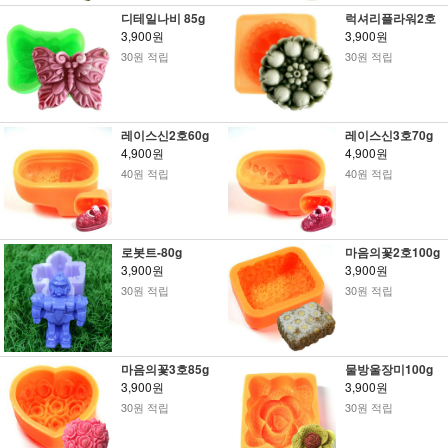
디테일나비 85g
럭셔리플라워2호
3,900원
3,900원
30원 적립
30원 적립
레이스신2호60g
레이스신3호70g
4,900원
4,900원
40원 적립
40원 적립
로봇트-80g
마음의꽃2호100g
3,900원
3,900원
30원 적립
30원 적립
마음의꽃3호85g
물방울장미100g
3,900원
3,900원
30원 적립
30원 적립